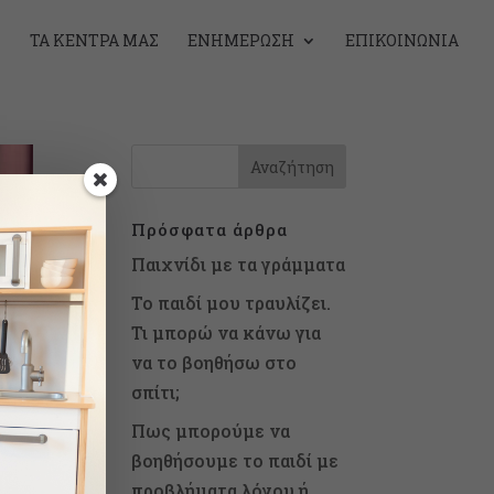
Ν
ΤΑ ΚΈΝΤΡΑ ΜΑΣ
ΕΝΗΜΈΡΩΣΗ
ΕΠΙΚΟΙΝΩΝΊΑ
Πρόσφατα άρθρα
Παιχνίδι με τα γράμματα
Το παιδί μου τραυλίζει.
Τι μπορώ να κάνω για
να το βοηθήσω στο
σπίτι;
Πως μπορούμε να
βοηθήσουμε το παιδί με
προβλήματα λόγου ή