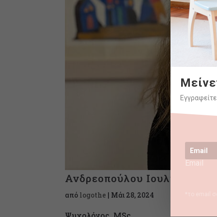
Μείνε
Εγγραφείτε
Email
Ανδρεοπούλου Ιουλία
από
logothe
|
Μάι 28, 2024
*το email σ
Ψυχολόγος, MSc