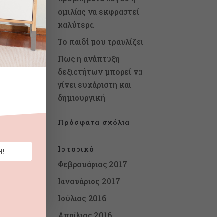
ομιλίας να εκφραστεί
καλύτερα
Το παιδί μου τραυλίζει
Πως η ανάπτυξη
δεξιοτήτων μπορεί να
γίνει ευχάριστη και
δημιουργική
Πρόσφατα σχόλια
Ιστορικό
Η!
Φεβρουάριος 2017
Ιανουάριος 2017
Ιούλιος 2016
Απρίλιος 2016