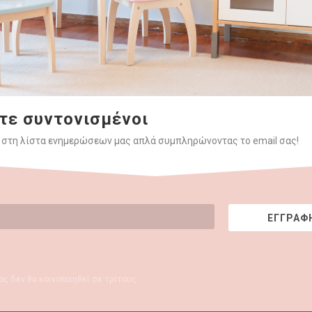
Απαραίτητα
Αυτα τα cookies
τε συντονισμένοι
είναι απαραίτητα
για τη λειτουργία
 στη λίστα ενημερώσεων μας απλά συμπληρώνοντας το email σας!
του ιστότοπου και
δεν μπορούν να
απενεργοποιηθούν.
ΕΓΓΡΑΦ
Στατιστικά
Για να
βελτιώσουμε τη
λειτουργικότητα
ας δεν θα κοινοποιηθεί σε τρίτους.
και τη δομή του
ιστότοπου, με