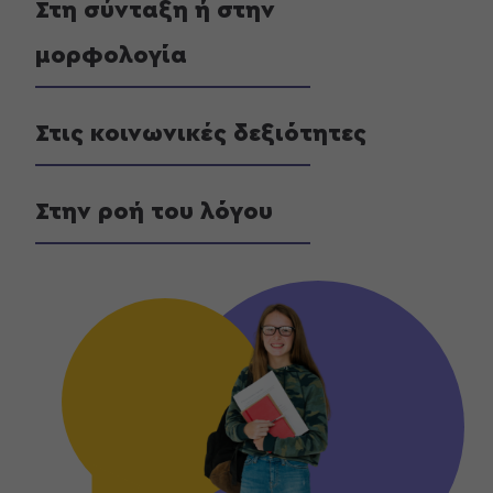
Στη σύνταξη ή στην
μορφολογία
Στις κοινωνικές δεξιότητες
Στην ροή του λόγου