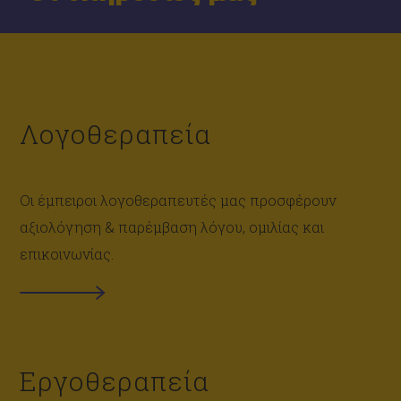
Λογοθεραπεία
Οι έμπειροι λογοθεραπευτές μας προσφέρουν
αξιολόγηση & παρέμβαση λόγου, ομιλίας και
επικοινωνίας.
Εργοθεραπεία