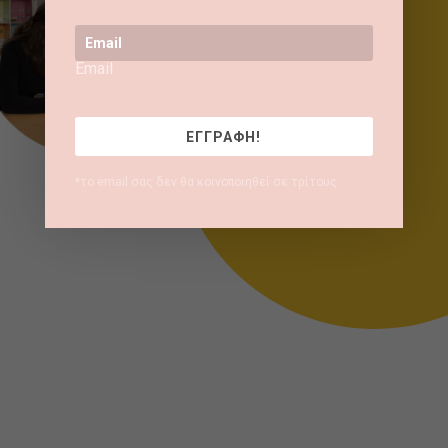
βάση τον τρόπο
χρήσης του
ιστότοπου.
Email
Εμπειρία
χρήστη
ΕΓΓΡΑΦΗ!
Προκειμένου
ο ιστότοπός
*το email σας δεν θα κοινοποιηθεί σε τρίτους.
μας να
λειτουργεί
όσο το
δυνατόν
καλύτερα
κατά την
επίσκεψή σας.
Εάν
αρνηθείτε
αυτά τα
cookies,
ορισμένες