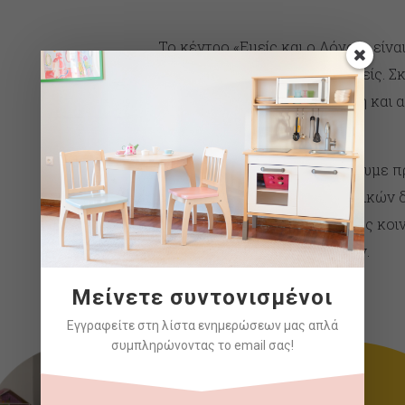
Το κέντρο «Εμείς και ο Λόγος» είνα
παιδί, τον έφηβο και τους γονείς. Σ
πρώιμη διάγνωση, παρέμβαση και
Απαραίτητα
αναπτυξιακών δυσκολιών.
Αυτα τα cookies
είναι απαραίτητα
Στο κέντρο μας αντιμετωπίζουμε π
για τη λειτουργία
ομιλίας , γνωστικών και κινητικών 
του ιστότοπου και
δεν μπορούν να
μαθησιακών δυσκολιών καθώς κοιν
απενεργοποιηθούν.
συναισθηματικών διαταραχών.
Μείνετε συντονισμένοι
Στατιστικά
READ MORE
Για να
Εγγραφείτε στη λίστα ενημερώσεων μας απλά
βελτιώσουμε τη
συμπληρώνοντας το email σας!
λειτουργικότητα
και τη δομή του
ιστότοπου, με