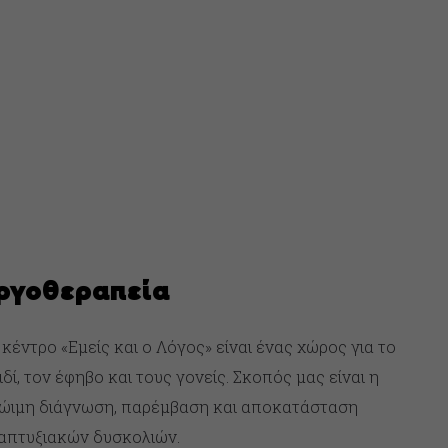
λειτουργίες
θα
εξαφανιστούν
από τον
ιστότοπο.
Μάρκετινγκ
Μοιράζοντας τα
ενδιαφέροντα
και τη
συμπεριφορά
σας καθώς
επισκέπτεστε
ργοθεραπεία
τον ιστότοπό
μας, αυξάνετε
 κέντρο «Εμείς και ο Λόγος» είναι ένας χώρος για το
την πιθανότητα
να δείτε
ιδί, τον έφηβο και τους γονείς. Σκοπός μας είναι η
εξατομικευμένο
ώιμη διάγνωση, παρέμβαση και αποκατάσταση
περιεχόμενο και
προσφορές.
απτυξιακών δυσκολιών.