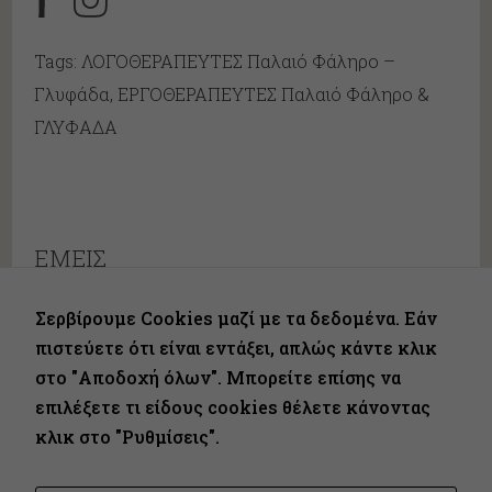
Tags: ΛΟΓΟΘΕΡΑΠΕΥΤΕΣ Παλαιό Φάληρο –
Γλυφάδα, ΕΡΓΟΘΕΡΑΠΕΥΤΕΣ Παλαιό Φάληρο &
ΓΛΥΦΑΔΑ
ΕΜΕΙΣ
ΕΡΓΟΘΕΡΑΠΕΙΑ
Σερβίρουμε Cookies μαζί με τα δεδομένα. Εάν
ΕΙΔΙΚΟ
πιστεύετε ότι είναι εντάξει, απλώς κάντε κλικ
ΠΑΙΔΑΓΩΓΙΚΟ
στο "Αποδοχή όλων". Μπορείτε επίσης να
ΛΟΓΟΘΕΡΑΠΕΙΑ
επιλέξετε τι είδους cookies θέλετε κάνοντας
ΨΥΧΟΛΟΓΙΚΗ
κλικ στο "Ρυθμίσεις".
ΥΠΟΣΤΗΡΙΞΗ