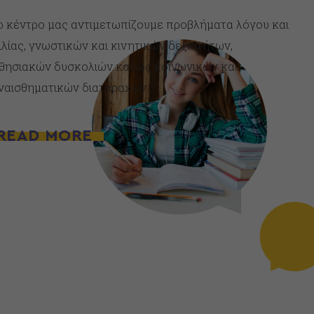
ο κέντρο μας αντιμετωπίζουμε προβλήματα λόγου και
ιλίας, γνωστικών και κινητικών δεξιοτήτων,
θησιακών δυσκολιών καθώς κοινωνικών και
ναισθηματικών διαταραχών.
READ MORE